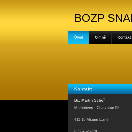
BOZP SN
Úvod
O mně
Kontakt
Kontakt
Bc. Martin Schoř
Martiněves - Charvatce 92
411 19 Mšené lázně
IČ: 87526778