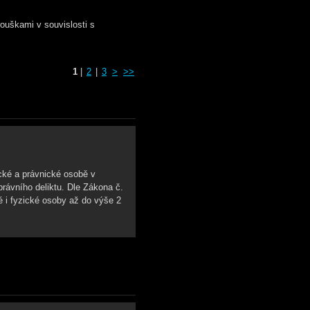
ouškami v souvislosti s
1
|
2
|
3
>
>>
ické a právnické osobě v
rávního deliktu. Dle Zákona č.
é i fyzické osoby až do výše 2