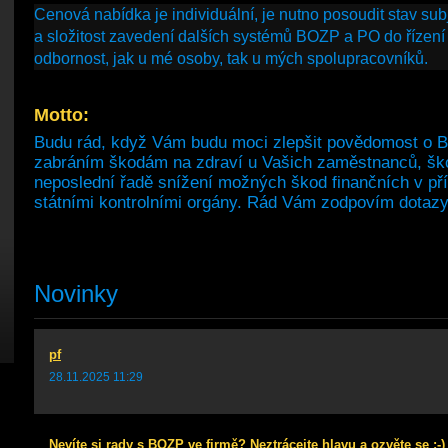
Cenová nabídka je individuální, je nutno posoudit stav su
a složitost zavedení dalších systémů BOZP a PO do řízení
odbornost, jak u mé osoby, tak u mých spolupracovníků.
Motto:
Budu rád, když Vám budu moci zlepšit povědomost o 
zabráním škodám na zdraví u Vašich zaměstnanců, š
neposlední řadě snížení možných škod finančních v př
státními kontrolními orgány. Rád Vám zodpovím dotazy 
Novinky
pf
28.11.2025 11:29
Nevíte si rady s BOZP ve firmě? Neztrácejte hlavu a ozvěte se :-)