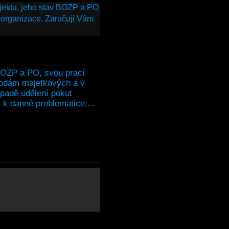
bjektu, jeho stav BOZP a PO
 organizace. Zaručuji Vám
BOZP a PO, svou prací
kodám majetkových a v
ípadě udělení pokut
k danné problematice....