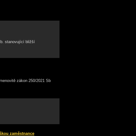
. stanovující bližší
, jmenovitě zákon 250/2021 Sb
ouškou zaměstnance