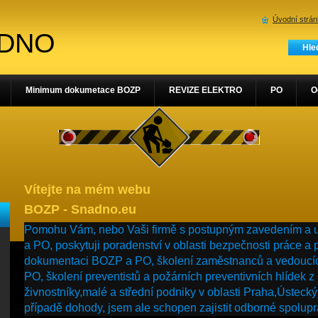
Úvodní strá
ADNO
Minimum dokumetace BOZP
REVIZE ELEKTRO
PO
O
Vítejte na mém webu
BOZP - Snadno.eu
Pomohu Vám, nebo Vaši firmě s postupným zavedením a
a PO, poskytuji poradenství v oblasti bezpečnosti práce a 
dokumentaci BOZP a PO, školení zaměstnanců a vedouc
PO, školení preventistů a požárních preventivních hlídek z
živnostníky,malé a střední podniky v oblasti Praha,Ústecký
případě dohody, jsem ale schopen zajistit odborné spolup