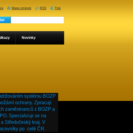
nka
Mapa stránek
RSS
Tisk
dkazy
Novinky
 udržováním systému BOZP
požární ochrany. Zpracuji
ích zaměstnanců z BOZP a
 PO. Specializuji se na
 a Středočeský kraj. V
racovníky po celé ČR.