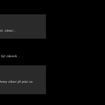
í, zdraví,...
 být zákoník...
any zdraví při práci se