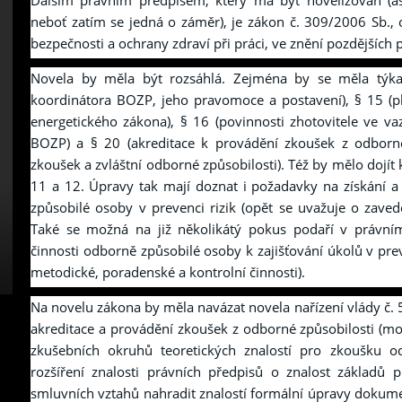
Dalším právním předpisem, který má být novelizován (as
neboť zatím se jedná o záměr), je zákon č. 309/2006 Sb., 
bezpečnosti a ochrany zdraví při práci, ve znění pozdějších 
Novela by měla být rozsáhlá. Zejména by se měla týka
koordinátora BOZP, jeho pravomoce a postavení), § 15 (
energetického zákona), § 16 (povinnosti zhotovitele ve va
BOZP) a § 20 (akreditace k provádění zkoušek z odborné
zkoušek a zvláštní odborné způsobilosti). Též by mělo dojít 
11 a 12. Úpravy tak mají doznat i požadavky na získání a 
způsobilé osoby v prevenci rizik (opět se uvažuje o zaved
Také se možná na již několikátý pokus podaří v právní
činnosti odborně způsobilé osoby k zajišťování úkolů v prev
metodické, poradenské a kontrolní činnosti).
Na novelu zákona by měla navázat novela nařízení vlády č.
akreditace a provádění zkoušek z odborné způsobilosti (mo
zkušebních okruhů teoretických znalostí pro zkoušku 
rozšíření znalosti právních předpisů o znalost základů 
smluvních vztahů nahradit znalostí formální úpravy dokume