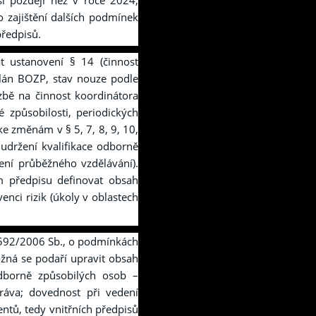
i později než v roce 2024,
o zajištění dalších podmínek
předpisů.
t ustanovení § 14 (činnost
plán BOZP, stav nouze podle
zbě na činnost koordinátora
 způsobilosti, periodických
ke změnám v § 5, 7, 8, 9, 10,
udržení kvalifikace odborně
ení průběžného vzdělávání).
m předpisu definovat obsah
enci rizik (úkoly v oblastech
 592/2006 Sb., o podmínkách
žná se podaří upravit obsah
odborně způsobilých osob –
práva; dovednost při vedení
ntů, tedy vnitřních předpisů