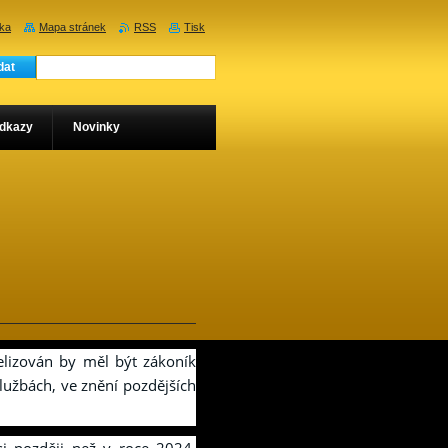
nka
Mapa stránek
RSS
Tisk
dkazy
Novinky
lizován by měl být zákoník
lužbách, ve znění pozdějších