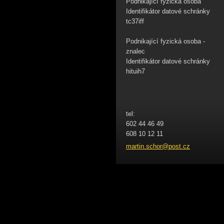
Podnikající fyzická osoba
Identifikátor datové schránky
tc37iff
Podnikající fyzická osoba -
znalec
Identifikátor datové schránky
hituih7
tel:
602 44 46 49
608 10 12 11
martin.s
chor@pos
t.cz