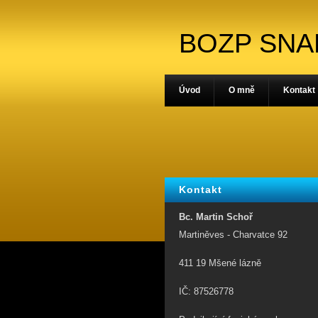
BOZP SN
Úvod
O mně
Kontakt
Kontakt
Bc. Martin Schoř
Martiněves - Charvatce 92
411 19 Mšené lázně
IČ: 87526778