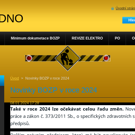
Úvodní strá
ADNO
Minimum dokumetace BOZP
REVIZE ELEKTRO
PO
O
Úvod
>
Novinky BOZP v roce 2024
Novinky BOZP v roce 2024
08.01.2024 17:28
Také v roce 2024 lze očekávat celou řadu změn.
Nove
práce a zákon č. 373/2011 Sb., o specifických zdravotních s
předpisů.