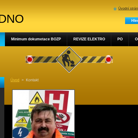
Úvodní strá
ADNO
Minimum dokumetace BOZP
REVIZE ELEKTRO
PO
O
Úvod
>
Kontakt