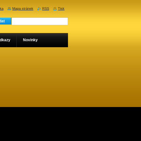
nka
Mapa stránek
RSS
Tisk
dkazy
Novinky