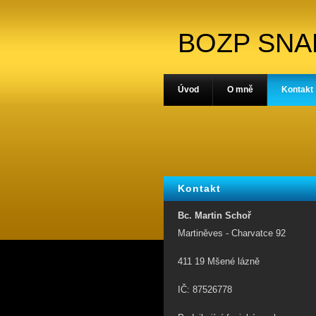
BOZP SN
Úvod
O mně
Kontakt
Kontakt
Bc. Martin Schoř
Martiněves - Charvatce 92
411 19 Mšené lázně
IČ: 87526778