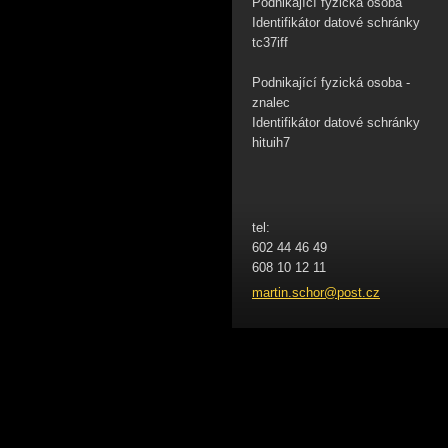
Podnikající fyzická osoba
Identifikátor datové schránky
tc37iff
Podnikající fyzická osoba -
znalec
Identifikátor datové schránky
hituih7
tel:
602 44 46 49
608 10 12 11
martin.s
chor@pos
t.cz