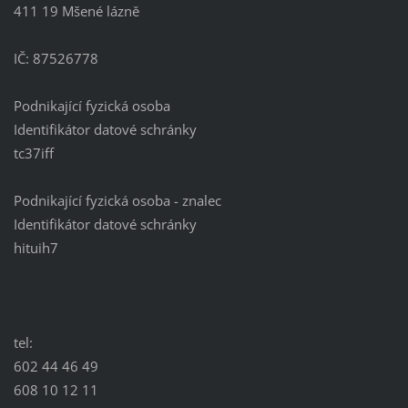
411 19 Mšené lázně
IČ: 87526778
Podnikající fyzická osoba
Identifikátor datové schránky
tc37iff
Podnikající fyzická osoba - znalec
Identifikátor datové schránky
hituih7
tel:
602 44 46 49
608 10 12 11