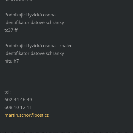
Podnikající fyzická osoba
Identifikátor datové schránky
tc37iff
Podnikající fyzická osoba - znalec
Identifikátor datové schránky
hituih7
tel:
602 44 46 49
608 10 12 11
martin.s
chor@pos
t.cz