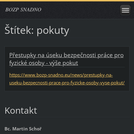
BOZP SNADNO
Štítek: pokuty
Přestupky na úseku bezpečnosti práce pro
fyzické osoby - výše pokut
https://www.bozp-snadno.eu/news/prestupky-na-
useku-bezpecnosti-prace-pro-fyzicke-osoby-vyse-pokut/
Kontakt
Bc. Martin Schoř