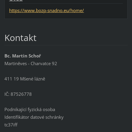
https://www.bozp-snadno.eu/home/
Kontakt
Bc. Martin Schoř
Martiněves - Charvatce 92
411 19 Mšené lázně
IČ: 87526778
Podnikající fyzická osoba
Identifikátor datové schránky
tc37iff