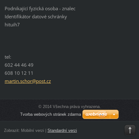
Podnikající fyzická osoba - znalec
Identifikátor datové schránky
hituih7
tel:
602 44 46 49
608 10 12 11
martin.s
chor@pos
t.cz
© 2014 Všechna práva vyhrazena.
Tvorba webových stránek zdarma
Zobrazit:
Mobilní verzi
|
Standardní verzi