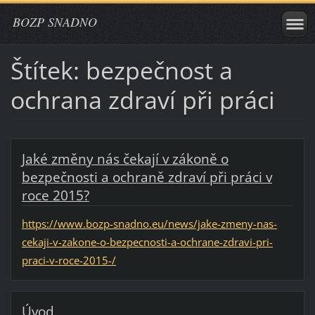
BOZP SNADNO
Štítek: bezpečnost a
ochrana zdraví při práci
Jaké změny nás čekají v zákoně o
bezpečnosti a ochraně zdraví při práci v
roce 2015?
https://www.bozp-snadno.eu/news/jake-zmeny-nas-
cekaji-v-zakone-o-bezpecnosti-a-ochrane-zdravi-pri-
praci-v-roce-2015-/
Úvod